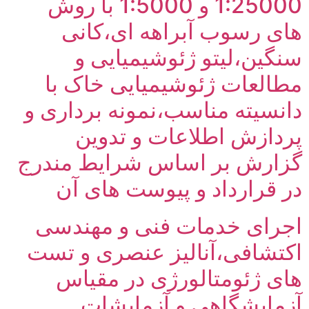
1:25000 و 1:5000 با روش
رسوب آبراهه ای،کانی
،لیتو ژئوشیمیایی و
ات ژئوشیمیایی خاک با
ته مناسب،نمونه برداری و
ش اطلاعات و تدوین
ش بر اساس شرایط مندرج
ارداد و پیوست های آن
ی خدمات فنی و مهندسی
افی،آنالیز عنصری و تست
ئومتالورژی در مقیاس
یشگاهی و آزمایشات