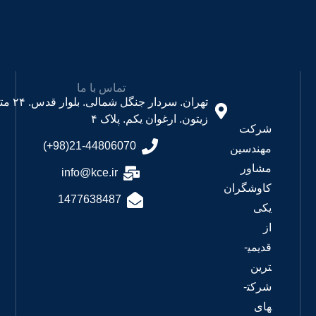
تماس با ما
تهران. سردار جنگل شمالی. بلوار قدس. ۲۴ متری
زیتون. ارغوان یکم. پلاک ۴
رکت
21-44806070(98+)
هندسین
شاور
info@kce.ir
اوشگران
1477638487
کی
قدیمی­
رین
شرکت­
ای