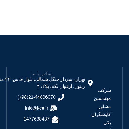
تماس با ما
تهران. سردار جنگل شمالی. بلوار قدس. ۲۴ متری
زیتون. ارغوان یکم. پلاک ۴
رکت
21-44806070(98+)
هندسین
شاور
info@kce.ir
اوشگران
1477638487
کی