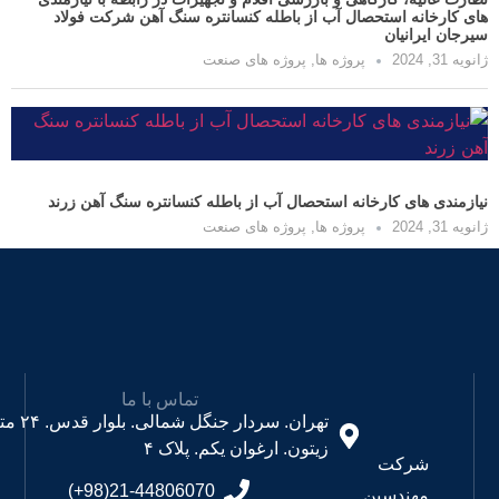
ه استحصال آب از باطله کنسانتره سنگ آهن شرکت فولاد
انیان
پروژه ها
,
پروژه های صنعت
ای کارخانه استحصال آب از باطله کنسانتره سنگ آهن زرند
پروژه ها
,
پروژه های صنعت
تماس با ما
تهران. سردار جنگل شمالی. بلوار قدس. ۲۴ متری
زیتون. ارغوان یکم. پلاک ۴
رکت
21-44806070(98+)
هندسین